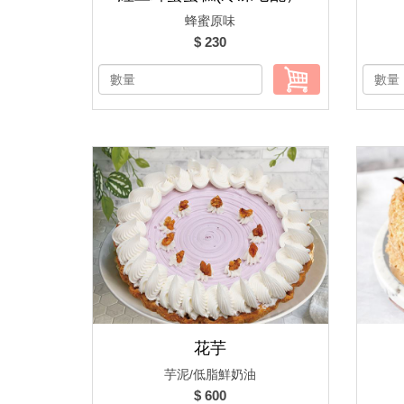
蜂蜜原味
$ 230
花芋
芋泥/低脂鮮奶油
$ 600