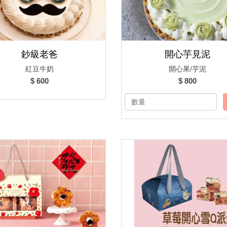
鈔級老爸
開心芋見泥
紅豆牛奶
開心果/芋泥
$ 600
$ 800