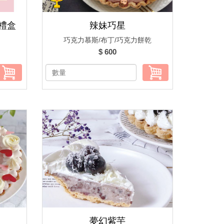
禮盒
辣妹巧星
巧克力慕斯/布丁/巧克力餅乾
$ 600
夢幻紫芋