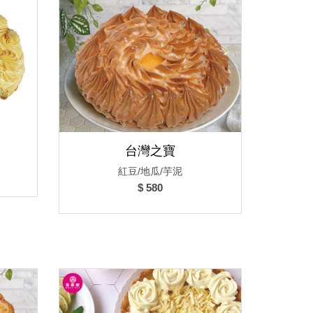
台灣之寶
紅豆/地瓜/芋泥
$ 580