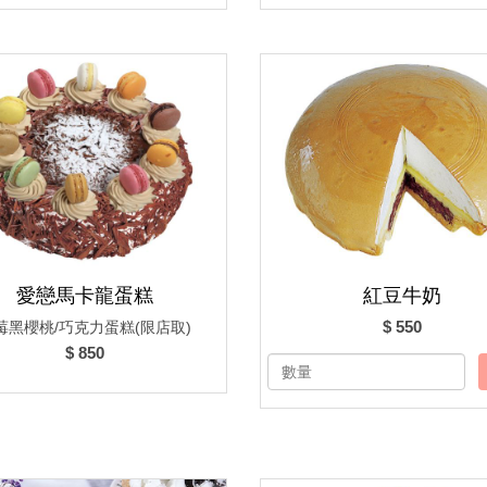
愛戀馬卡龍蛋糕
紅豆牛奶
$ 550
莓黑櫻桃/巧克力蛋糕(限店取)
$ 850