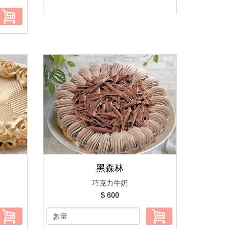
黑森林
巧克力牛奶
$ 600