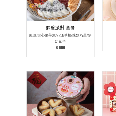
帥爸派對 套餐
紅豆/開心果芋泥/花漾草莓/辣妹巧星/夢
幻紫芋
$ 666