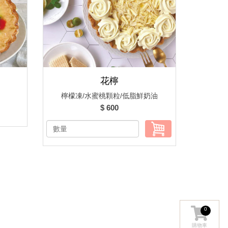
花檸
檸檬凍/水蜜桃顆粒/低脂鮮奶油
$ 600
0
購物車