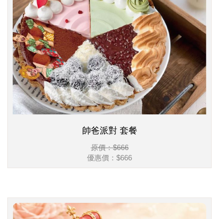
帥爸派對 套餐
原價：$666
優惠價：
$666