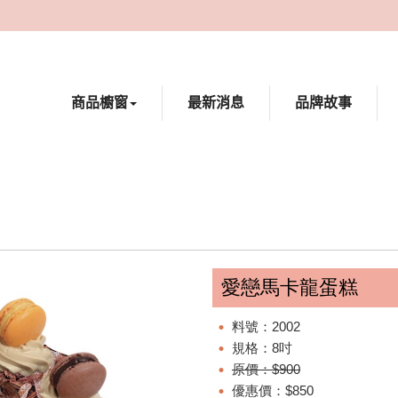
商品櫥窗
最新消息
品牌故事
愛戀馬卡龍蛋糕
料號：2002
規格：8吋
原價：$900
優惠價：$850