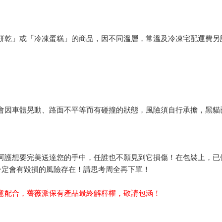
餅乾」或「冷凍蛋糕」的商品，因不同溫層，常溫及冷凍宅配運費另
會因車體晃動、路面不平等而有碰撞的狀態，風險須自行承擔，黑貓
呵護想要完美送達您的手中，任誰也不願見到它損傷！在包裝上，已
一定會有毀損的風險存在！請思考周全再下單！
意配合，薔薇派保有產品最終解釋權，敬請包涵！