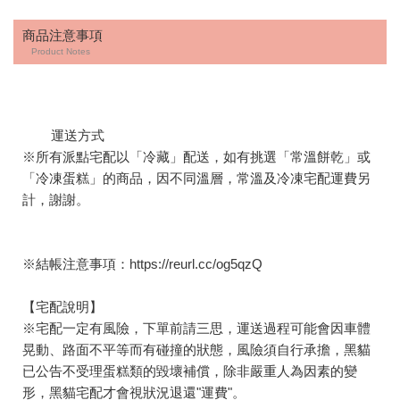
商品注意事項
Product Notes
運送方式
※所有派點宅配以「冷藏」配送，如有挑選「常溫餅乾」或
「冷凍蛋糕」的商品，因不同溫層，常溫及冷凍宅配運費另
計，謝謝。
※結帳注意事項：
https://reurl.cc/og5qzQ
【宅配說明】
※宅配一定有風險，下單前請三思，運送過程可能會因車體
晃動、路面不平等而有碰撞的狀態，風險須自行承擔，黑貓
已公告不受理蛋糕類的毀壞補償，除非嚴重人為因素的變
形，黑貓宅配才會視狀況退還"運費"。