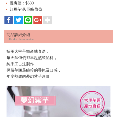
優惠價：$680
紅豆芋泥/巨峰葡萄
商品詳細介紹
Product Introduction
採用大甲芋頭產地直送，
每天師傅們都早起熬製餡料，
純手工古法製作，
保留芋頭最純粹的香氣及口感，
年度熱銷的夢幻紫芋派!!!