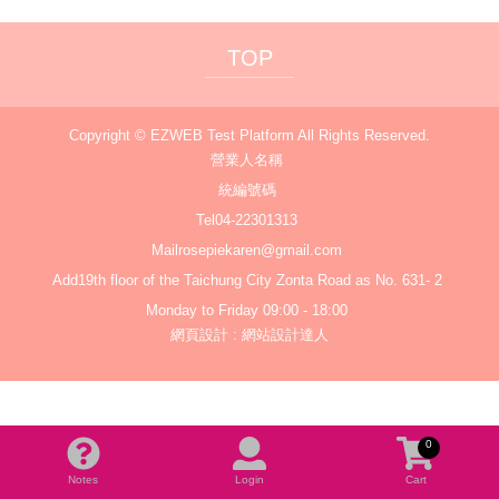
TOP
Copyright ©
EZWEB Test Platform
All Rights Reserved.
營業人名稱
統編號碼
Tel
04-22301313
Mail
rosepiekaren@gmail.com
Add
19th floor of the Taichung City Zonta Road as No. 631- 2
Monday to Friday 09:00 - 18:00
網頁設計
:
網站設計達人
0
Notes
Login
Cart