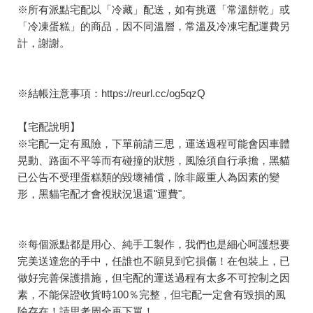
※所有派點宅配以「冷藏」配送，如有挑選「常溫餅乾」或
「冷凍蛋糕」的商品，因不同溫層，常溫及冷凍宅配運費另
計，謝謝。
※結帳注意事項：
https://reurl.cc/og5qzQ
【宅配說明】
※宅配一定有風險，下單前請三思，運送過程可能會因車體
晃動、路面不平等而有碰撞的狀態，風險須自行承擔，黑貓
已公告不受理蛋糕類的毀壞補償，除非嚴重人為因素的變
形，黑貓宅配才會視狀況退還"運費"。
※每個派點都是用心、純手工製作，我們也是細心呵護想要
完美送達您的手中，任誰也不願見到它損傷！在包裝上，已
做好完善保護措施，但宅配的運送過程有太多不可控制之因
素，不能保證收貨時100％完整，但宅配一定會有毀損的風
險存在！請思考周全再下單！