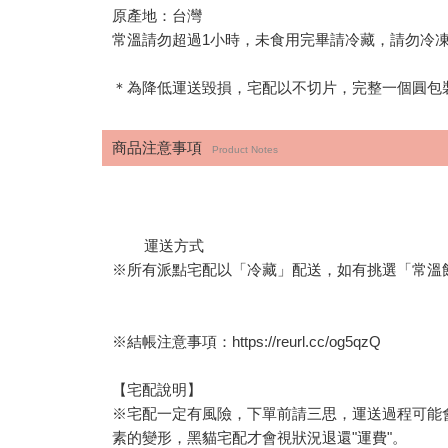
原產地：台灣
常溫請勿超過1小時，未食用完畢請冷藏，請勿冷凍
＊為降低運送毀損，宅配以不切片，完整一個圓包
商品注意事項
Product Notes
運送方式
※所有派點宅配以「冷藏」配送，如有挑選「常溫
※結帳注意事項：
https://reurl.cc/og5qzQ
【宅配說明】
※宅配一定有風險，下單前請三思，運送過程可能
素的變形，黑貓宅配才會視狀況退還"運費"。