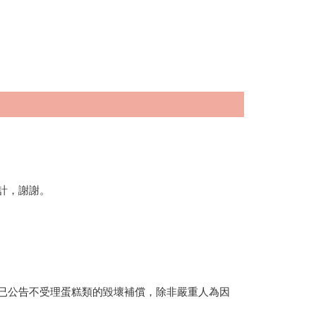
計，謝謝。
已公告不受理蛋糕類的毀壞補償，除非嚴重人為因