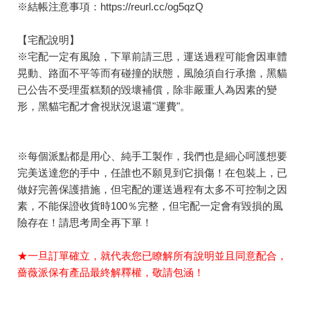
※結帳注意事項：
https://reurl.cc/og5qzQ
【宅配說明】
※宅配一定有風險，下單前請三思，運送過程可能會因車體
晃動、路面不平等而有碰撞的狀態，風險須自行承擔，黑貓
已公告不受理蛋糕類的毀壞補償，除非嚴重人為因素的變
形，黑貓宅配才會視狀況退還"運費"。
※每個派點都是用心、純手工製作，我們也是細心呵護想要
完美送達您的手中，任誰也不願見到它損傷！在包裝上，已
做好完善保護措施，但宅配的運送過程有太多不可控制之因
素，不能保證收貨時100％完整，但宅配一定會有毀損的風
險存在！請思考周全再下單！
★一旦訂單確立，就代表您已瞭解所有說明並且同意配合，
薔薇派保有產品最終解釋權，敬請包涵！