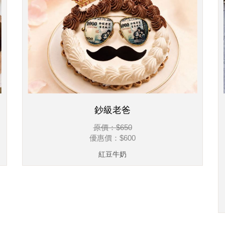
鈔級老爸
原價：$650
優惠價：
$600
紅豆牛奶