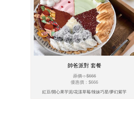
帥爸派對 套餐
原價：$666
優惠價：
$666
紅豆/開心果芋泥/花漾草莓/辣妹巧星/夢幻紫芋