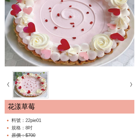
花漾草莓
料號：22pie01
規格：8吋
原價：$700