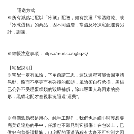
運送方式
※所有派點宅配以「冷藏」配送，如有挑選「常溫餅乾」或
「冷凍蛋糕」的商品，因不同溫層，常溫及冷凍宅配運費另
計，謝謝。
※結帳注意事項：
https://reurl.cc/og5qzQ
【宅配說明】
※宅配一定有風險，下單前請三思，運送過程可能會因車體
晃動、路面不平等而有碰撞的狀態，風險須自行承擔，黑貓
已公告不受理蛋糕類的毀壞補償，除非嚴重人為因素的變
形，黑貓宅配才會視狀況退還"運費"。
※每個派點都是用心、純手工製作，我們也是細心呵護想要
完美送達您的手中，任誰也不願見到它損傷！在包裝上，已
做好完善保護措施，但宅配的運送過程有太多不可控制之因