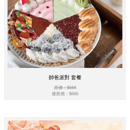
帥爸派對 套餐
原價：$666
優惠價：
$666