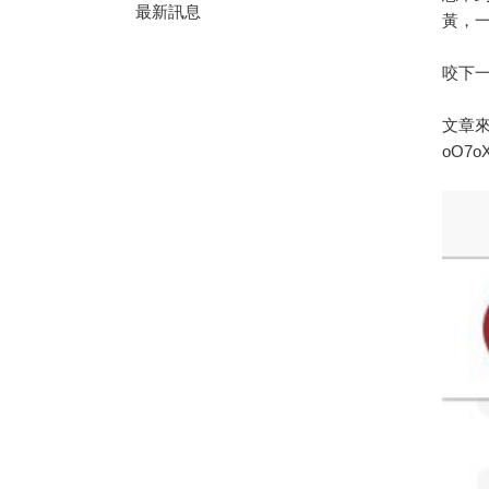
最新訊息
黃，
咬下
文章來
oO7o