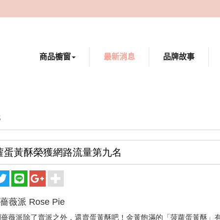
商品櫥窗
最新消息
品牌故事
S
蘿蛋黃酥榮獲網路流量第九名
 薔薇派 Rose Pie
到薔薇派除了賣派之外，還賣蛋黃酥吧！金黃飽滿的「菠蘿蛋黃酥」