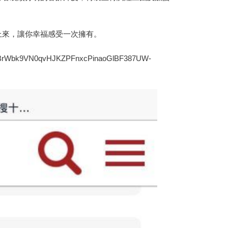
上來，讓你幸福感受一次擁有。
al0gtBrWbk9VN0qvHJKZPFnxcPinaoGlBF387UW-