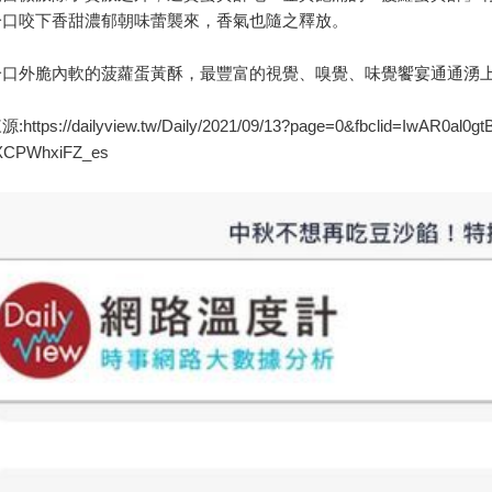
一口咬下香甜濃郁朝味蕾襲來，香氣也隨之釋放。
一口外脆內軟的菠蘿蛋黃酥，最豐富的視覺、嗅覺、味覺饗宴通通湧
源:
https://dailyview.tw/Daily/2021/09/13?page=0&fbclid=IwAR0
XCPWhxiFZ_es