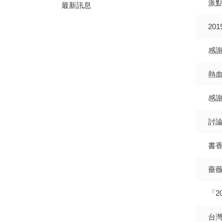
派
最新訊息
20
感
熱
感
討論
書
薔薇
「2
台灣