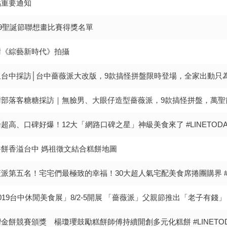
點重要通知
19聖誕節聯想畫比賽得獎名單
謝《綜藝新時代》拍攝
血台中採訪│台中薔薇派大改版，9款搞怪拼盤限時登場，全家出動只
謝部落客糖糖採訪｜無臉男、大眼仔造型薔薇派，9款搞怪拼盤，萬聖
超高、口碑好爆！12大「網路口碑之星」神級美食來了 #LINETODA
香餅香溢台中 媽祖徵文結合糕餅地圖
派第五名！宅宅們最極致的幸福！30大超人氣宅配美食席捲團購界 #LI
019台中休閒美食展」8/2-5開展 「薔薇派」父親節推出「老子有錢」 消
金餅競賽頒獎 楊瓊瓔鼓勵糕餅師傅持續開創多元化糕餅 #LINETOD