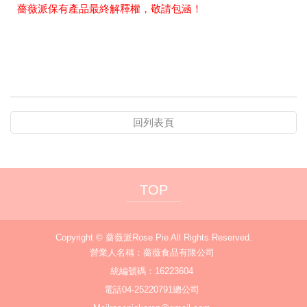
薔薇派保有產品最終解釋權，敬請包涵！
回列表頁
TOP
Copyright ©
薔薇派Rose Pie
All Rights Reserved.
營業人名稱：薔薇食品有限公司
統編號碼：16223604
電話
04-25220791總公司