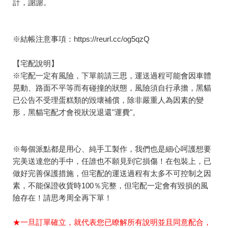
計，謝謝。
※結帳注意事項：
https://reurl.cc/og5qzQ
【宅配說明】
※宅配一定有風險，下單前請三思，運送過程可能會因車體
晃動、路面不平等而有碰撞的狀態，風險須自行承擔，黑貓
已公告不受理蛋糕類的毀壞補償，除非嚴重人為因素的變
形，黑貓宅配才會視狀況退還"運費"。
※每個派點都是用心、純手工製作，我們也是細心呵護想要
完美送達您的手中，任誰也不願見到它損傷！在包裝上，已
做好完善保護措施，但宅配的運送過程有太多不可控制之因
素，不能保證收貨時100％完整，但宅配一定會有毀損的風
險存在！請思考周全再下單！
★一旦訂單確立，就代表您已瞭解所有說明並且同意配合，